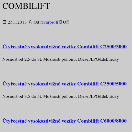
COMBILIFT
25.1.2013
Od
recarprofi
Off
Čtyřcestné vysokozdvižné vozíky Combilift C2500/3000
Nosnost od 2,5 do 3t. Možnosti pohonu: Diesel/LPG/Elektrický
Čtyřcestné vysokozdvižné vozíky Combilift C3500/5000
Nosnost od 3,5 do 5t. Možnosti pohonu: Diesel/LPG/Elektrický
Čtyřcestné vysokozdvižné vozíky Combilift C6000/8000