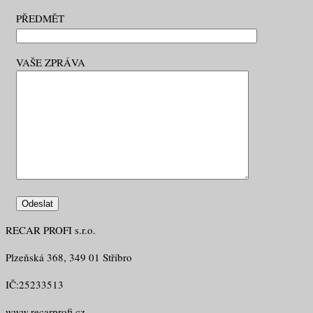
PŘEDMĚT
VAŠE ZPRÁVA
RECAR PROFI s.r.o.
Plzeňská 368, 349 01 Stříbro
IČ:25233513
www.recarprofi.cz