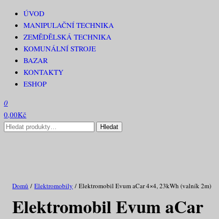
Přeskočit
ÚVOD
RECAR PROFI
na
MANIPULAČNÍ TECHNIKA
obsah
ZEMĚDĚLSKÁ TECHNIKA
KOMUNÁLNÍ STROJE
BAZAR
KONTAKTY
ESHOP
0
0,00Kč
Hledat:
Hledat
Domů
/
Elektromobily
/ Elektromobil Evum aCar 4×4, 23kWh (valník 2m)
Elektromobil Evum aCar