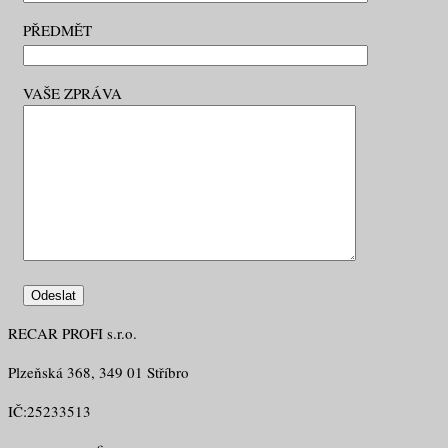
PŘEDMĚT
VAŠE ZPRÁVA
RECAR PROFI s.r.o.
Plzeňská 368, 349 01 Stříbro
IČ:25233513