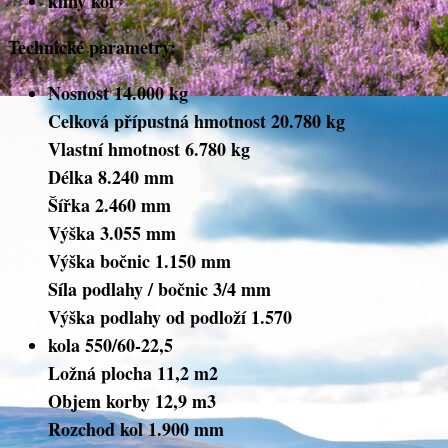
klíny kol
Technické parametry:
Nosnost 14.000 kg
Celková přípustná hmotnost 20.780 kg
Vlastní hmotnost 6.780 kg
Délka 8.240 mm
Šířka 2.460 mm
Výška 3.055 mm
Výška bočnic 1.150 mm
Síla podlahy / bočnic 3/4 mm
Výška podlahy od podloží 1.570
kola 550/60-22,5
Ložná plocha 11,2 m2
Objem korby 12,9 m3
Rozchod kol 1.900 mm