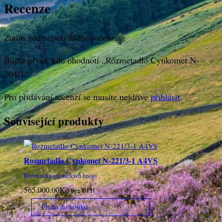
Recenze
Zatím zde nejsou žádné recenze.
Buďte první, kdo ohodnotí „Rozmetadlo Cynkomet N-
264/1“
Pro přidávání recenzí se musíte nejdříve
přihlásit
.
Související produkty
Rozmetadlo Cynkomet N-221/3-1 A4VS
Rozmetadla organických hnojiv
565.000,00
Kč
bez DPH
Přidat do košíku