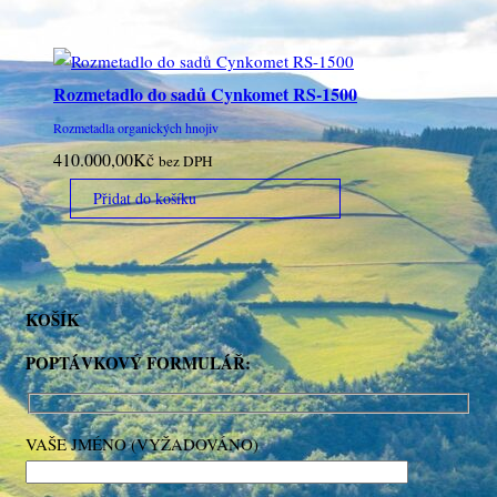
Rozmetadlo do sadů Cynkomet RS-1500
Rozmetadla organických hnojiv
410.000,00
Kč
bez DPH
Přidat do košíku
KOŠÍK
POPTÁVKOVÝ FORMULÁŘ:
VAŠE JMÉNO (VYŽADOVÁNO)