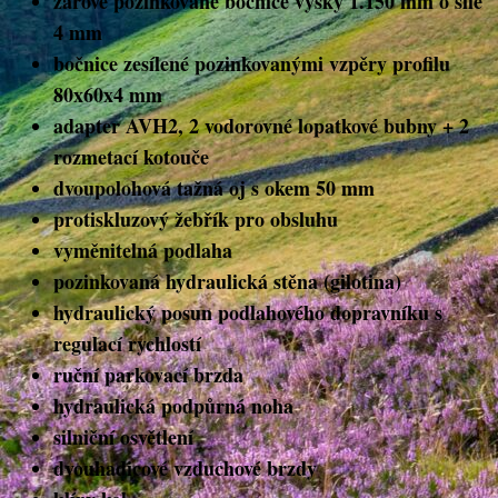
žárově pozinkované bočnice výšky 1.150 mm o síle
4 mm
bočnice zesílené pozinkovanými vzpěry profilu
80x60x4 mm
adapter AVH2, 2 vodorovné lopatkové bubny + 2
rozmetací kotouče
dvoupolohová tažná oj s okem 50 mm
protiskluzový žebřík pro obsluhu
vyměnitelná podlaha
pozinkovaná hydraulická stěna (gilotina)
hydraulický posun podlahového dopravníku s
regulací rychlostí
ruční parkovací brzda
hydraulická podpůrná noha
silniční osvětlení
dvouhadicové vzduchové brzdy