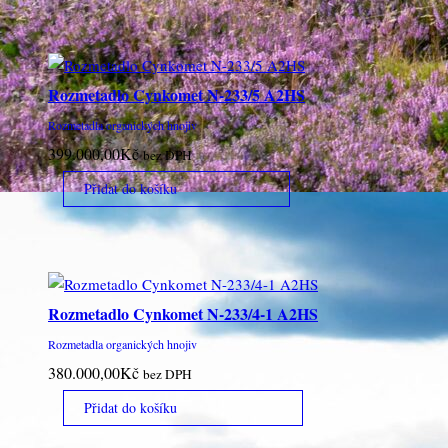
Rozmetadlo Cynkomet N-233/5 A2HS
Rozmetadla organických hnojiv
399.000,00
Kč
bez DPH
Přidat do košíku
Rozmetadlo Cynkomet N-233/4-1 A2HS
Rozmetadla organických hnojiv
380.000,00
Kč
bez DPH
Přidat do košíku