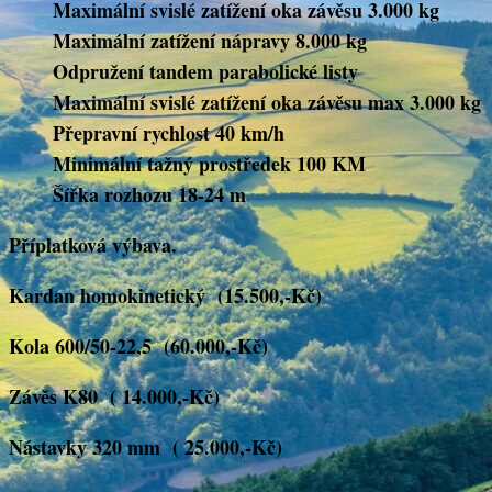
Maximální svislé zatížení oka závěsu 3.000 kg
Maximální zatížení nápravy 8.000 kg
Odpružení tandem parabolické listy
Maximální svislé zatížení oka závěsu max 3.000 kg
Přepravní rychlost 40 km/h
Minimální tažný prostředek 100 KM
Šířka rozhozu 18-24 m
Příplatková výbava.
Kardan homokinetický (15.500,-Kč)
Kola 600/50-22,5 (60.000,-Kč)
Závěs K80 ( 14.000,-Kč)
Nástavky 320 mm ( 25.000,-Kč)