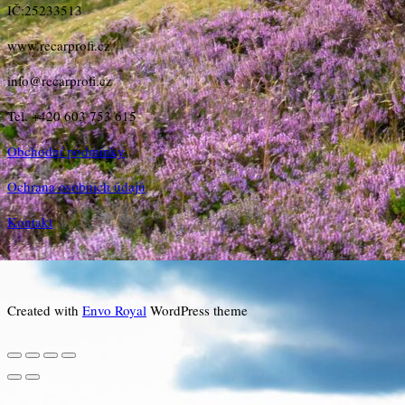
IČ:25233513
www.recarprofi.cz
info@recarprofi.cz
Tel. +420 603 753 615
Obchodní podmínky
Ochrana osobních údajů
Kontakt
Created with
Envo Royal
WordPress theme