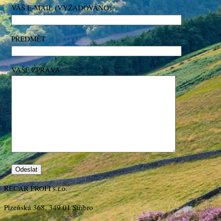
VÁŠ E-MAIL (VYŽADOVÁNO)
PŘEDMĚT
VAŠE ZPRÁVA
RECAR PROFI s.r.o.
Plzeňská 368, 349 01 Stříbro