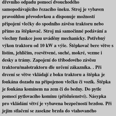
dřevního odpadu pomocí dvouchodého
samopodávajícího řezacího šneku. Stroj je vybaven
pravoúhlou převodovkou a disponuje možností
připojení vlečky do spodního závěsu traktoru nebo
přímo za štěpkovač. Stroj má samočinné podávání a
všechny funkce jsou uváděny mechanicky. Potřebný
výkon traktoru od 10 kW a výše. Štěpkovač bere větve s
listím, jehličím, rozvětvené, suché, mokré, vezme i
desky a trámy. Zapojení do tříbodového závěsu
traktoru/malotraktoru dle určení zákazníka. . Při
drcení se větve vkládají z boku traktoru a štěpka je
foukána dozadu na připojenou vlečku či vozík. Štěpka
je foukána komínem na zem či do bedny. Do pytle
pomocí pytlovacího komínu (příslušenství). Násypka
pro vkládání větví je vybavena bezpečností brzdou. Při
jejim stlačení se zasekne brzda do vtahovaného