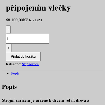
připojením vlečky
68.100,00
Kč
bez DPH
-
Štepkovač
Pirana
s
+
připojením
Přidat do košíku
vlečky
Kategorie:
Štěpkovače
množství
Popis
Popis
Strojní zařízení je určené k drcení větví, dřeva a