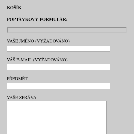
KOŠÍK
POPTÁVKOVÝ FORMULÁŘ:
VAŠE JMÉNO (VYŽADOVÁNO)
VÁŠ E-MAIL (VYŽADOVÁNO)
PŘEDMĚT
VAŠE ZPRÁVA