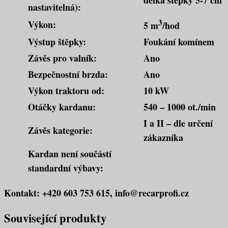
nastavitelná):
3
Výkon:
5 m
/hod
Výstup štěpky:
Foukání komínem
Závěs pro valník:
Ano
Bezpečnostní brzda:
Ano
Výkon traktoru od:
10 kW
Otáčky kardanu:
540 – 1000 ot./min
I a II – dle určení
Závěs kategorie:
zákazníka
Kardan není součástí
standardní výbavy:
Kontakt: +420 603 753 615, info@recarprofi.cz
Související produkty