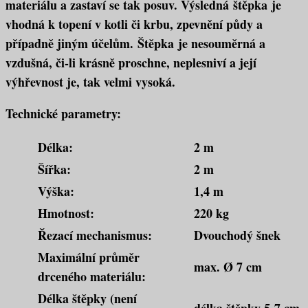
materiálu a zastaví se tak posuv. Výsledná štěpka je
vhodná k topení v kotli či krbu, zpevnění půdy a
případně jiným účelům. Štěpka je nesouměrná a
vzdušná, či-li krásně proschne, neplesniví a její
výhřevnost je, tak velmi vysoká.
Technické parametry:
Délka:
2 m
Šířka:
2 m
Výška:
1,4 m
Hmotnost:
220 kg
Řezací mechanismus:
Dvouchodý šnek
Maximální průměr
max. Ø 7 cm
drceného materiálu:
Délka štěpky (není
délka štěpky 5-7 cm