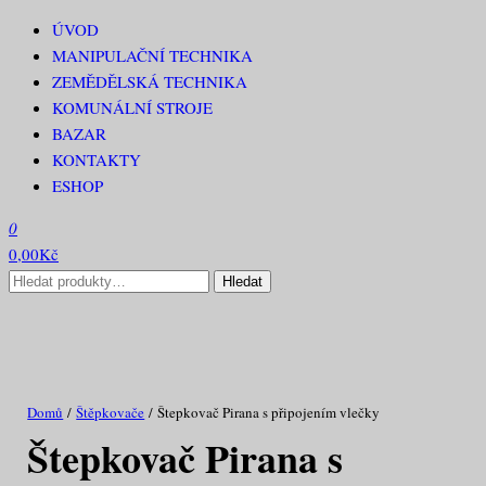
Přeskočit
ÚVOD
RECAR PROFI
na
MANIPULAČNÍ TECHNIKA
obsah
ZEMĚDĚLSKÁ TECHNIKA
KOMUNÁLNÍ STROJE
BAZAR
KONTAKTY
ESHOP
0
0,00Kč
Hledat:
Hledat
Domů
/
Štěpkovače
/ Štepkovač Pirana s připojením vlečky
Štepkovač Pirana s