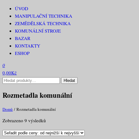
Přeskočit
ÚVOD
RECAR PROFI
na
MANIPULAČNÍ TECHNIKA
obsah
ZEMĚDĚLSKÁ TECHNIKA
KOMUNÁLNÍ STROJE
BAZAR
KONTAKTY
ESHOP
0
0,00Kč
Hledat:
Hledat
Rozmetadla komunální
Domů
/ Rozmetadla komunální
Seřazeno
Zobrazeno 9 výsledků
podle
ceny: