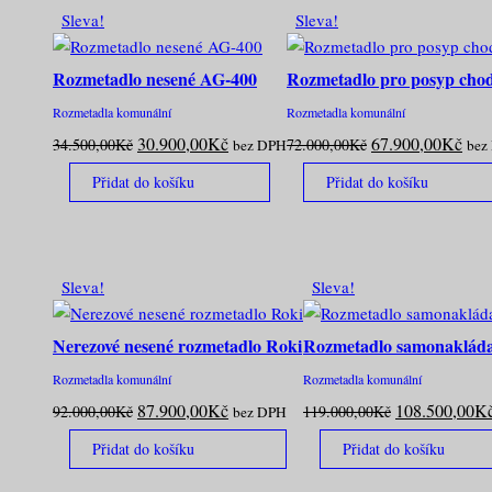
od
Sleva!
Sleva!
nejnižší
Rozmetadlo nesené AG-400
Rozmetadlo pro posyp cho
Rozmetadla komunální
Rozmetadla komunální
Původní
Aktuální
Původní
Aktu
30.900,00
Kč
67.900,00
Kč
34.500,00
Kč
72.000,00
Kč
bez DPH
bez
cena
cena
cena
cen
Přidat do košíku
Přidat do košíku
byla:
je:
byla:
je:
34.500,00Kč.
30.900,00Kč.
72.000,00Kč.
67.
Sleva!
Sleva!
Nerezové nesené rozmetadlo Roki
Rozmetadlo samonakláda
Rozmetadla komunální
Rozmetadla komunální
Původní
Aktuální
Původní
87.900,00
Kč
108.500,00
K
92.000,00
Kč
119.000,00
Kč
bez DPH
cena
cena
cena
Přidat do košíku
Přidat do košíku
byla:
je:
byla:
92.000,00Kč.
87.900,00Kč.
119.000,00Kč