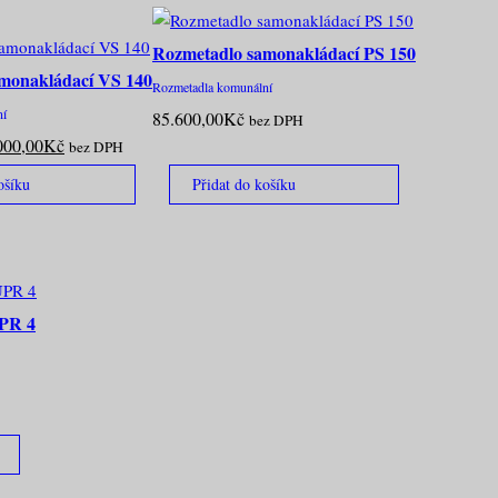
Rozmetadlo samonakládací PS 150
monakládací VS 140
Rozmetadla komunální
ní
85.600,00
Kč
bez DPH
odní
Aktuální
000,00
Kč
bez DPH
a
cena
ošíku
Přidat do košíku
:
je:
000,00Kč.
78.000,00Kč.
UPR 4