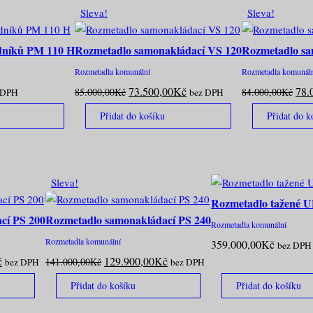
Sleva!
Sleva!
dníků PM 110 H
Rozmetadlo samonakládací VS 120
Rozmetadlo sa
Rozmetadla komunální
Rozmetadla komunál
ální
Původní
Aktuální
Pův
73.500,00
Kč
78.
85.000,00
Kč
84.000,00
Kč
 DPH
bez DPH
a
cena
cena
cen
Přidat do košíku
Přidat do k
byla:
je:
byla
900,00Kč.
85.000,00Kč.
73.500,00Kč.
84.
Sleva!
Rozmetadlo tažené 
cí PS 200
Rozmetadlo samonakládací PS 240
Rozmetadla komunální
Rozmetadla komunální
359.000,00
Kč
bez DPH
Aktuální
Původní
Aktuální
č
129.900,00
Kč
141.000,00
Kč
bez DPH
bez DPH
cena
cena
cena
Přidat do košíku
Přidat do košíku
je:
byla:
je:
.
108.500,00Kč.
141.000,00Kč.
129.900,00Kč.