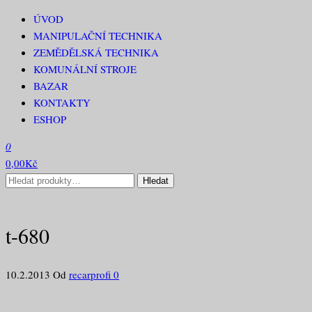
Přeskočit
ÚVOD
RECAR PROFI
na
MANIPULAČNÍ TECHNIKA
obsah
ZEMĚDĚLSKÁ TECHNIKA
KOMUNÁLNÍ STROJE
BAZAR
KONTAKTY
ESHOP
0
0,00Kč
Hledat:
Hledat
t-680
10.2.2013
Od
recarprofi
0