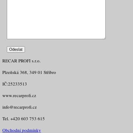
RECAR PROFI s.r.o.
Plzeňská 368, 349 01 Stříbro
IČ:25233513
www.recarprofi.cz
info@recarprofi.cz
Tel. +420 603 753 615
Obchodní podmínky